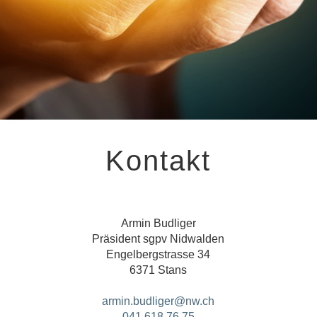
Kontakt
Armin Budliger
Präsident sgpv Nidwalden
Engelbergstrasse 34
6371 Stans
armin.budliger@nw.ch
041 618 76 75